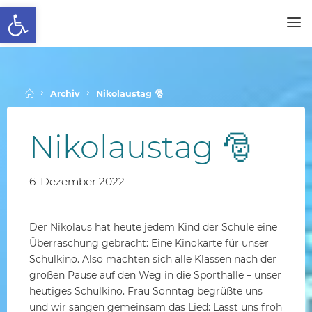
Werkzeugleiste öffnen
Skip
to
SCHALLENBERGSCHULE
content
Home
Archiv
Nikolaustag 🎅
Nikolaustag 🎅
6. Dezember 2022
Der Nikolaus hat heute jedem Kind der Schule eine
Überraschung gebracht: Eine Kinokarte für unser
Schulkino. Also machten sich alle Klassen nach der
großen Pause auf den Weg in die Sporthalle – unser
heutiges Schulkino. Frau Sonntag begrüßte uns
und wir sangen gemeinsam das Lied: Lasst uns froh