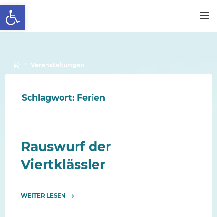
Werkzeugleiste öffnen
Skip
to
SCHALLENBERGSCHULE
content
Home
Veranstaltungen
Schlagwort:
Ferien
Rauswurf der
Viertklässler
WEITER LESEN
"Rauswurf