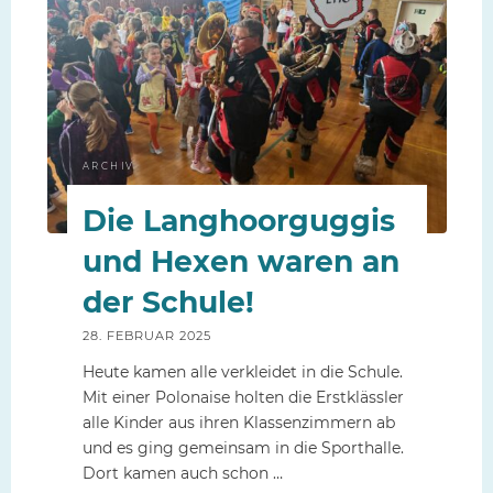
waren
da!"
ARCHIV
Die Langhoorguggis
und Hexen waren an
der Schule!
28. FEBRUAR 2025
Heute kamen alle verkleidet in die Schule.
Mit einer Polonaise holten die Erstklässler
alle Kinder aus ihren Klassenzimmern ab
und es ging gemeinsam in die Sporthalle.
Dort kamen auch schon …