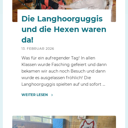
AKTUELLES
Die Langhoorguggis
und die Hexen waren
da!
13. FEBRUAR 2026
Was für ein aufregender Tag! In allen
Klassen wurde Fasching gefeiert und dann
bekamen wir auch noch Besuch und dann
wurde es ausgelassen fröhlich! Die
Langhoorguggis spielten auf und sofort …
WEITER LESEN
"Die
Langhoorguggis
und
die
Hexen