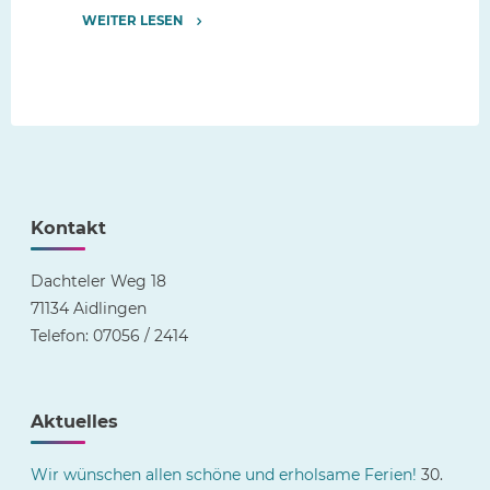
WEITER LESEN
"Die
Langhoorguggis
und
Hexen
waren
an
der
Schule!"
Kontakt
Dachteler Weg 18
71134 Aidlingen
Telefon: 07056 / 2414
Aktuelles
Wir wünschen allen schöne und erholsame Ferien!
30.