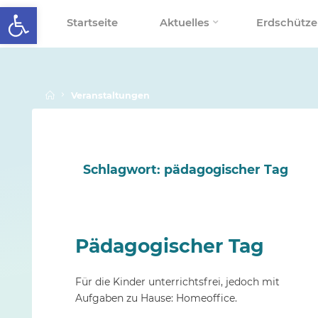
Werkzeugleiste öffnen
Skip
Startseite
Aktuelles
Erdschütze
to
SCHALLENBERGSCHULE
content
Home
Veranstaltungen
Schlagwort:
pädagogischer Tag
Pädagogischer Tag
Für die Kinder unterrichtsfrei, jedoch mit
Aufgaben zu Hause: Homeoffice.