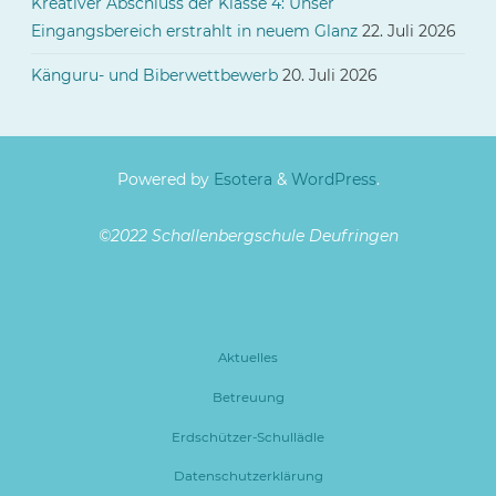
Kreativer Abschluss der Klasse 4: Unser
Eingangsbereich erstrahlt in neuem Glanz
22. Juli 2026
Känguru- und Biberwettbewerb
20. Juli 2026
Powered by
Esotera
&
WordPress
.
©2022 Schallenbergschule Deufringen
Aktuelles
Betreuung
Erdschützer-Schullädle
Datenschutzerklärung