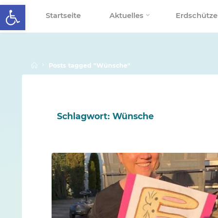
Werkzeugleiste öffnen
Skip
Startseite
Aktuelles
Erdschütze
to
SCHALLENBERGSCHULE
content
Home
Posts tagged "Wünsche"
Schlagwort:
Wünsche