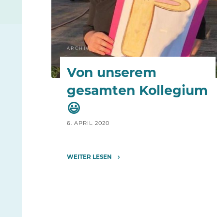
ARCHIV
Von unserem
gesamten Kollegium
😃
6. APRIL 2020
WEITER LESEN
"Von
unserem
gesamten
Kollegium
😃"