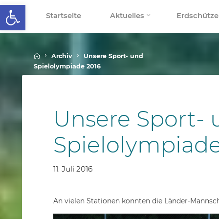
Werkzeugleiste öffnen
Skip
Startseite
Aktuelles
Erdschütze
to
SCHALLENBERGSCHULE
content
Home
Archiv
Unsere Sport- und
Spielolympiade 2016
Unsere Sport- 
Spielolympiade
11. Juli 2016
An vielen Stationen konnten die Länder-Manns