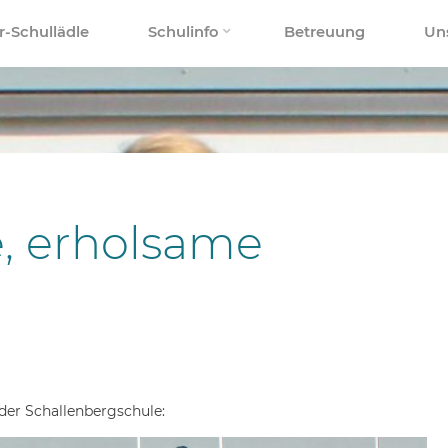
r-Schullädle
Schulinfo
Betreuung
Un
, erholsame
der Schallenbergschule: