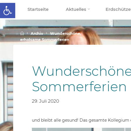
Werkzeugleiste öffnen
Skip
Startseite
Aktuelles
Erdschütze
to
SCHALLENBERGSCHULE
content
Home
Archiv
Wunderschöne,
erholsame Sommerferien
Wunderschöne
Sommerferien
29. Juli 2020
und bleibt alle gesund! Das gesamte Kollegium 