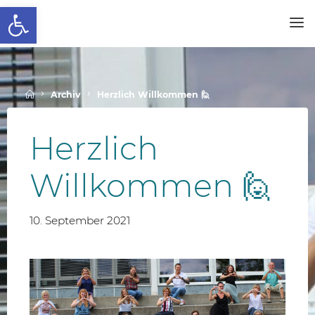
Werkzeugleiste öffnen
Skip
to
SCHALLENBERGSCHULE
content
Home
Archiv
Herzlich Willkommen 🙋
Herzlich
Willkommen 🙋
10. September 2021