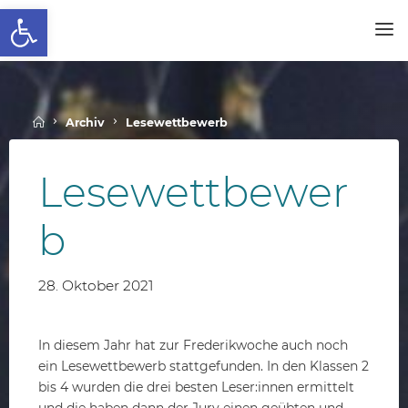
Werkzeugleiste öffnen
Skip
to
SCHALLENBERGSCHULE
content
Home
Archiv
Lesewettbewerb
Lesewettbewer
b
28. Oktober 2021
In diesem Jahr hat zur Frederikwoche auch noch
ein Lesewettbewerb stattgefunden. In den Klassen 2
bis 4 wurden die drei besten Leser:innen ermittelt
und die haben dann der Jury einen geübten und