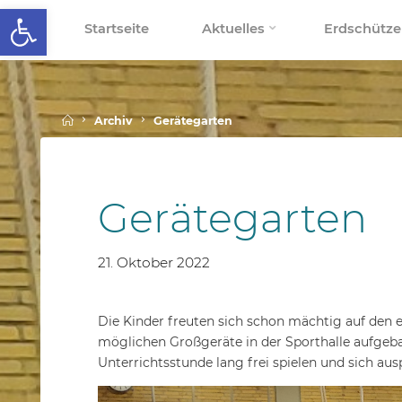
Werkzeugleiste öffnen
Skip
Startseite
Aktuelles
Erdschütze
to
SCHALLENBERGSCHULE
content
Home
Archiv
Gerätegarten
Gerätegarten
21. Oktober 2022
Die Kinder freuten sich schon mächtig auf den e
möglichen Großgeräte in der Sporthalle aufgeba
Unterrichtsstunde lang frei spielen und sich aus