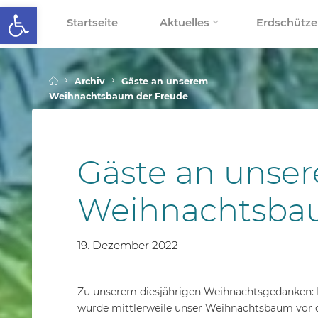
Werkzeugleiste öffnen
Skip
Startseite
Aktuelles
Erdschütze
to
SCHALLENBERGSCHULE
content
Home
Archiv
Gäste an unserem
Weihnachtsbaum der Freude
Gäste an unse
Weihnachtsba
19. Dezember 2022
Zu unserem diesjährigen Weihnachtsgedanken: 
wurde mittlerweile unser Weihnachtsbaum vor de