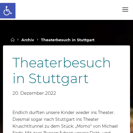
Werkzeugleiste öffnen
Skip
to
SCHALLENBERGSCHULE
content
Home
Archiv
Theaterbesuch in Stuttgart
Theaterbesuch
in Stuttgart
20. Dezember 2022
Endlich durften unsere Kinder wieder ins Theater.
Diesmal sogar nach Stuttgart ins Theater
Kruschtltunnel zu dem Stück: „Momo“ von Michael
Ende. Mit zwei Bussen fuhren unsere Dritt- und