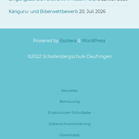
Känguru- und Biberwettbewerb
20. Juli 2026
Powered by
Esotera
&
WordPress
.
©2022 Schallenbergschule Deufringen
Aktuelles
Betreuung
Erdschützer-Schullädle
Datenschutzerklärung
Downloads