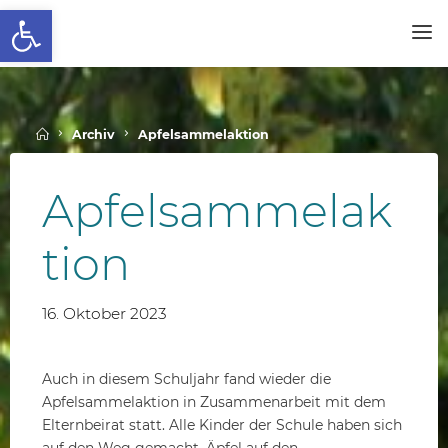
Werkzeugleiste öffnen
Skip
to
SCHALLENBERGSCHULE
content
Home
Archiv
Apfelsammelaktion
Apfelsammelak
tion
16. Oktober 2023
Auch in diesem Schuljahr fand wieder die
Apfelsammelaktion in Zusammenarbeit mit dem
Elternbeirat statt. Alle Kinder der Schule haben sich
auf den Weg gemacht, Äpfel auf den