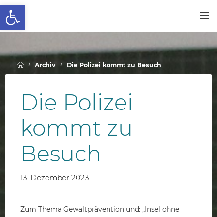
Werkzeugleiste öffnen
Skip
to
SCHALLENBERGSCHULE
content
Home
Archiv
Die Polizei kommt zu Besuch
Die Polizei
kommt zu
Besuch
13. Dezember 2023
Zum Thema Gewaltprävention und: „Insel ohne