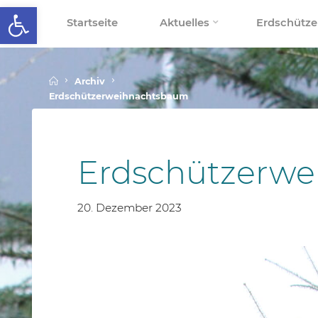
Werkzeugleiste öffnen
Skip
Startseite
Aktuelles
Erdschütze
to
SCHALLENBERGSCHULE
content
Home
Archiv
Erdschützerweihnachtsbaum
Erdschützerw
20. Dezember 2023