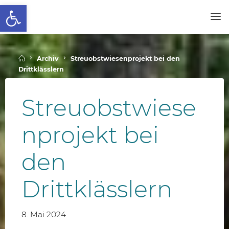
Werkzeugleiste öffnen
Skip
to
SCHALLENBERGSCHULE
content
Home
Archiv
Streuobstwiesenprojekt bei den
Drittklässlern
Streuobstwiese
nprojekt bei
den
Drittklässlern
8. Mai 2024