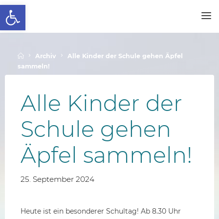
Werkzeugleiste öffnen
Skip
to
SCHALLENBERGSCHULE
content
Home
Archiv
Alle Kinder der Schule gehen Äpfel
sammeln!
Alle Kinder der
Schule gehen
Äpfel sammeln!
25. September 2024
Heute ist ein besonderer Schultag! Ab 8.30 Uhr