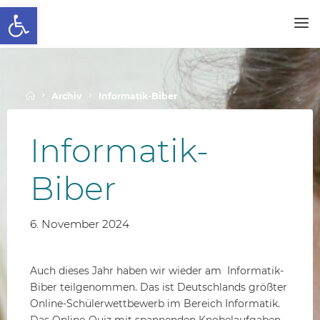
Werkzeugleiste öffnen
Skip
to
SCHALLENBERGSCHULE
content
Home
Archiv
Informatik-Biber
Informatik-
Biber
6. November 2024
Auch dieses Jahr haben wir wieder am Informatik-
Biber teilgenommen. Das ist Deutschlands größter
Online-Schülerwettbewerb im Bereich Informatik.
Das Online-Quiz mit spannenden Knobelaufgaben