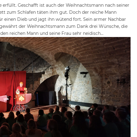
e erfüllt. Geschafft ist auch der Weihnachtsmann nach seiner
ett zum Schlafen täten ihm gut. Doch der reiche Mann
ür einen Dieb und jagt ihn wütend fort. Sein armer Nachbar
ür gewährt der Weihnachtsmann zum Dank drei Wünsche, die
den reichen Mann und seine Frau sehr neidisch…