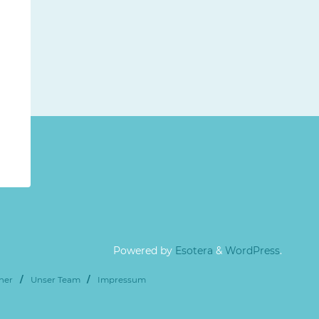
Powered by
Esotera
&
WordPress
.
ner
/
Unser Team
/
Impressum