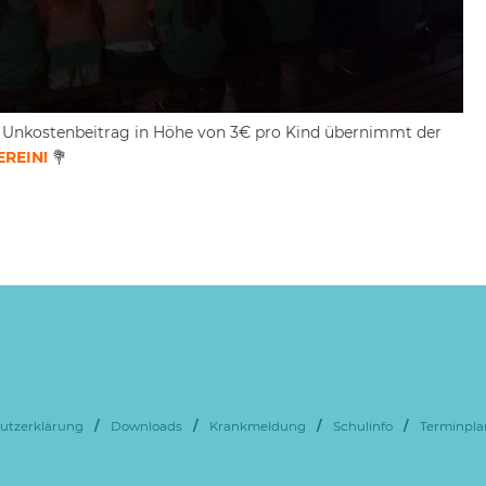
er Unkostenbeitrag in Höhe von 3€ pro Kind übernimmt der
REIN!
💐
utzerklärung
/
Downloads
/
Krankmeldung
/
Schulinfo
/
Terminpla