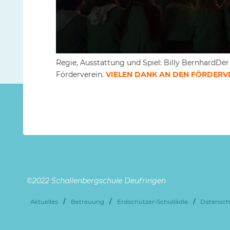
Regie, Ausstattung und Spiel: Billy BernhardD
Förderverein.
VIELEN DANK AN DEN FÖRDERVE
©2022 Schallenbergschule Deufringen
Aktuelles
/
Betreuung
/
Erdschützer-Schullädle
/
Datensch