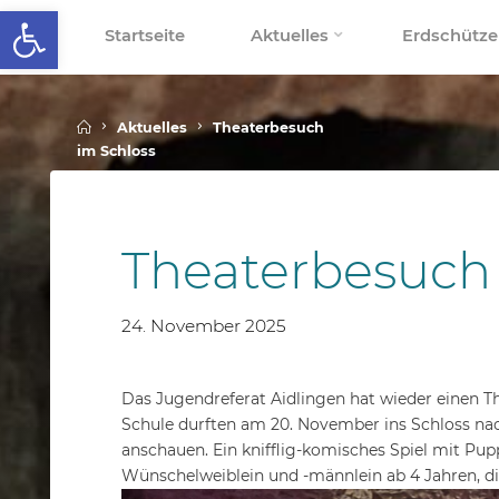
Werkzeugleiste öffnen
Skip
Startseite
Aktuelles
Erdschütze
to
SCHALLENBERGSCHULE
content
Home
Aktuelles
Theaterbesuch
im Schloss
Theaterbesuch 
24. November 2025
Das Jugendreferat Aidlingen hat wieder einen The
Schule durften am 20. November ins Schloss nac
anschauen. Ein knifflig-komisches Spiel mit Pu
Wünschelweiblein und -männlein ab 4 Jahren, die