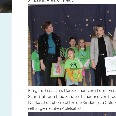
Scheck in Höhe von 750€.
Ein ganz herzliches Dankeschön vom Fördervere
Schriftführerin Frau Schopenhauer und von Frau
Dankeschön überreichten die Kinder Frau Goldb
selbst gemachten Apfelsafts!