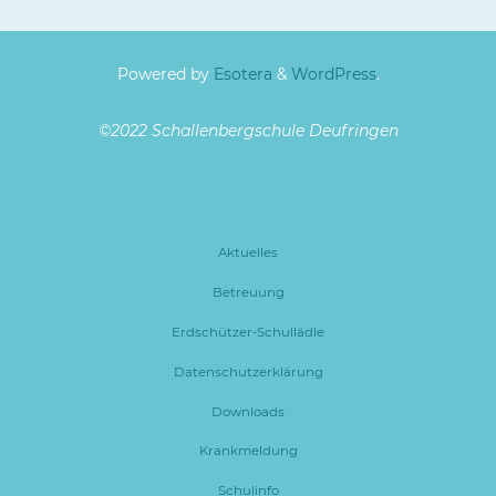
Powered by
Esotera
&
WordPress
.
©2022 Schallenbergschule Deufringen
Aktuelles
Betreuung
Erdschützer-Schullädle
Datenschutzerklärung
Downloads
Krankmeldung
Schulinfo