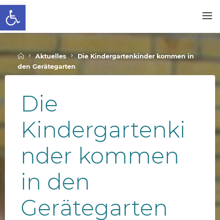
Werkzeugleiste öffnen
Skip
to
SCHALLENBERGSCHULE
content
Home
Aktuelles
Die Kindergartenkinder kommen in
den Gerätegarten
Die
Kindergartenki
nder kommen
in den
Gerätegarten