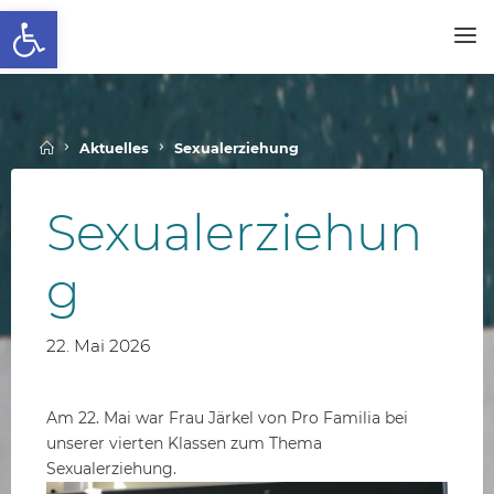
Werkzeugleiste öffnen
Skip
to
SCHALLENBERGSCHULE
content
Home
Aktuelles
Sexualerziehung
Sexualerziehun
g
22. Mai 2026
Am 22. Mai war Frau Järkel von Pro Familia bei
unserer vierten Klassen zum Thema
Sexualerziehung.