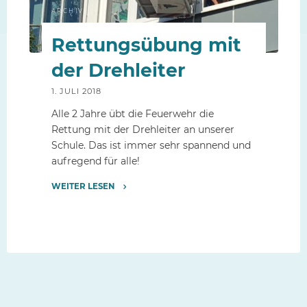
ARCHIV
Rettungsübung mit
der Drehleiter
1. JULI 2018
Alle 2 Jahre übt die Feuerwehr die
Rettung mit der Drehleiter an unserer
Schule. Das ist immer sehr spannend und
aufregend für alle!
WEITER LESEN
"Rettungsübung
mit
der
Drehleiter"