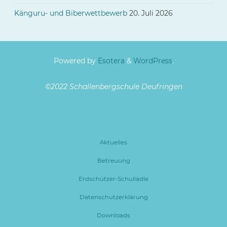
Känguru- und Biberwettbewerb
20. Juli 2026
Powered by
Esotera
&
WordPress
.
©2022 Schallenbergschule Deufringen
Aktuelles
Betreuung
Erdschützer-Schullädle
Datenschutzerklärung
Downloads