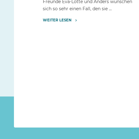
Freunde Eva-Lotte und Anders wünschen
sich so sehr einen Fall, den sie …
WEITER LESEN
"Unsere
erste
und
zweiten
Klassen
dürfen
nach
Stuttgart
ins
Theater
Kruschteltunnel"