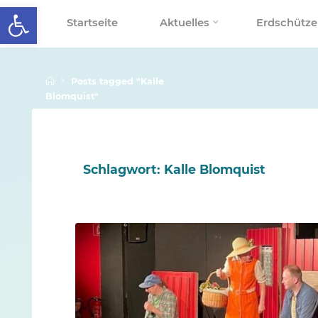
Werkzeugleiste öffnen
Skip
Startseite
Aktuelles
Erdschütze
to
SCHALLENBERGSCHULE
content
Home
Posts tagged "Kalle
Blomquist"
Schlagwort:
Kalle Blomquist