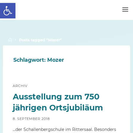
Werkzeugleiste öffnen
Skip
to
SCHALLENBERGSCHULE
content
Home
Posts tagged "Mozer"
Schlagwort:
Mozer
ARCHIV
Ausstellung zum 750
jährigen Ortsjubiläum
8. SEPTEMBER 2018
…der Schallenbergschule im Rittersaal. Besonders