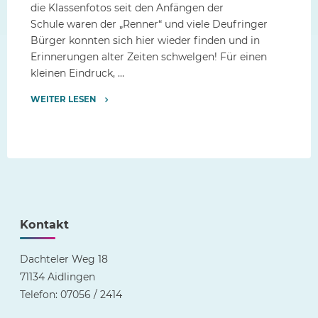
die Klassenfotos seit den Anfängen der
Schule waren der „Renner“ und viele Deufringer
Bürger konnten sich hier wieder finden und in
Erinnerungen alter Zeiten schwelgen! Für einen
kleinen Eindruck, …
WEITER LESEN
"Ausstellung
zum
750
jährigen
Ortsjubiläum"
Kontakt
Dachteler Weg 18
71134 Aidlingen
Telefon: 07056 / 2414