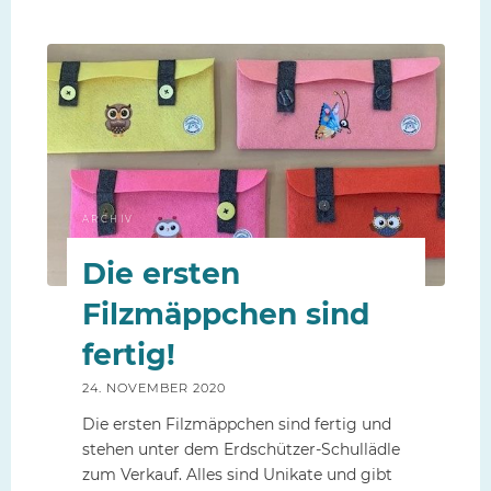
aus
der
NähAG"
ARCHIV
Die ersten
Filzmäppchen sind
fertig!
24. NOVEMBER 2020
Die ersten Filzmäppchen sind fertig und
stehen unter dem Erdschützer-Schullädle
zum Verkauf. Alles sind Unikate und gibt