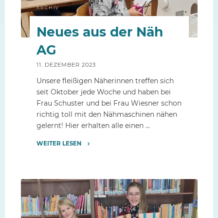
ARCHIV
Neues aus der Näh
AG
11. DEZEMBER 2023
Unsere fleißigen Näherinnen treffen sich
seit Oktober jede Woche und haben bei
Frau Schuster und bei Frau Wiesner schon
richtig toll mit den Nähmaschinen nähen
gelernt! Hier erhalten alle einen …
WEITER LESEN
"Neues
aus
der
Näh
AG"