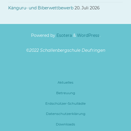
Känguru- und Biberwettbewerb
20. Juli 2026
Powered by
Esotera
&
WordPress
.
©2022 Schallenbergschule Deufringen
Aktuelles
Betreuung
Erdschützer-Schullädle
Datenschutzerklärung
Downloads