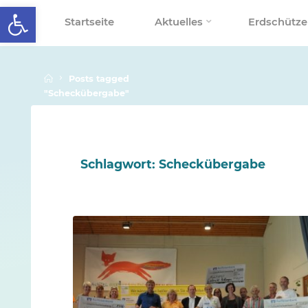
Werkzeugleiste öffnen
Skip
Startseite
Aktuelles
Erdschütze
to
SCHALLENBERGSCHULE
content
Home
Posts tagged
"Scheckübergabe"
Schlagwort:
Scheckübergabe