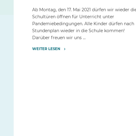
Ab Montag, den 17. Mai 2021 dürfen wir wieder di
Schultüren öffnen für Unterricht unter
Pandemiebedingungen. Alle Kinder dürfen nach
Stundenplan wieder in die Schule kommen!
Darüber freuen wir uns …
WEITER LESEN
"Hurra!
Präsenzunterricht
für
alle!"