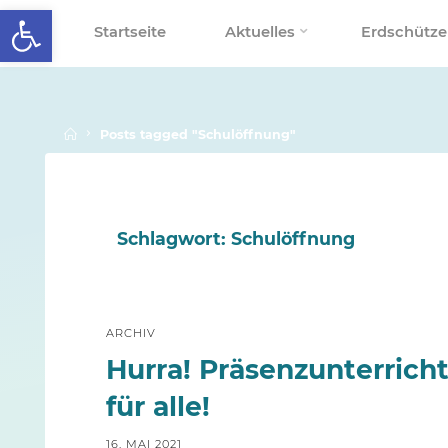
Werkzeugleiste öffnen
Skip
Startseite
Aktuelles
Erdschütze
to
SCHALLENBERGSCHULE
content
Home
Posts tagged "Schulöffnung"
Schlagwort:
Schulöffnung
ARCHIV
Hurra! Präsenzunterrich
für alle!
16. MAI 2021