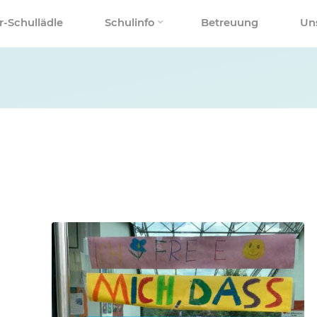
r-Schullädle
Schulinfo
Betreuung
Un
t