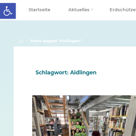
Werkzeugleiste öffnen
Skip
Startseite
Aktuelles
Erdschütze
to
SCHALLENBERGSCHULE
content
Home
Posts tagged "Aidlingen"
Schlagwort:
Aidlingen