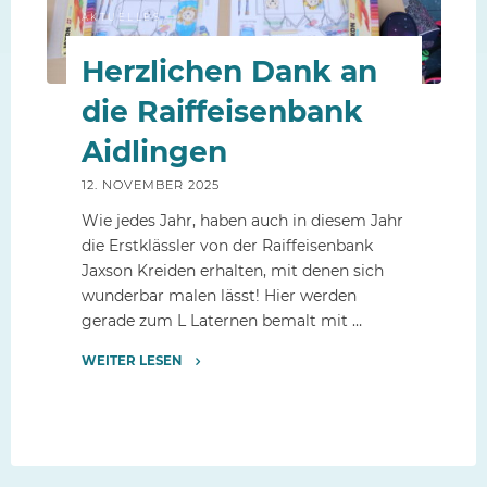
AKTUELLES
Herzlichen Dank an
die Raiffeisenbank
Aidlingen
12. NOVEMBER 2025
Wie jedes Jahr, haben auch in diesem Jahr
die Erstklässler von der Raiffeisenbank
Jaxson Kreiden erhalten, mit denen sich
wunderbar malen lässt! Hier werden
gerade zum L Laternen bemalt mit …
WEITER LESEN
"Herzlichen
Dank
an
die
Raiffeisenbank