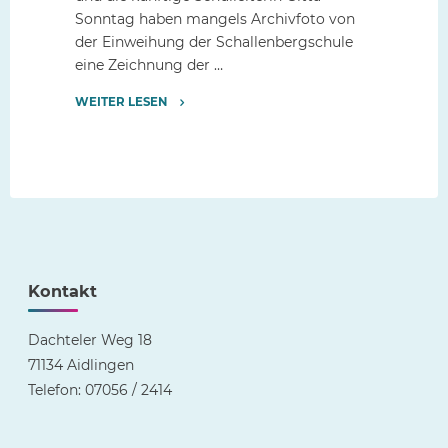
Sonntag haben mangels Archivfoto von
der Einweihung der Schallenbergschule
eine Zeichnung der …
WEITER LESEN
"Schallenbergschule
Dachtel/Deufringen
feiert
50-
jähriges
Bestehen"
Kontakt
Dachteler Weg 18
71134 Aidlingen
Telefon: 07056 / 2414