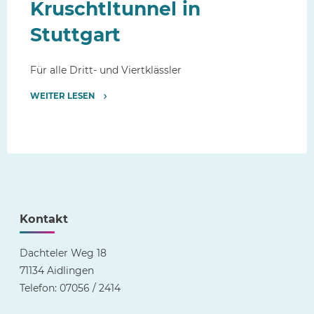
Kruschtltunnel in
Stuttgart
Für alle Dritt- und Viertklässler
WEITER LESEN
"Theaterbesuch
im
Kruschtltunnel
in
Stuttgart"
Kontakt
Dachteler Weg 18
71134 Aidlingen
Telefon: 07056 / 2414