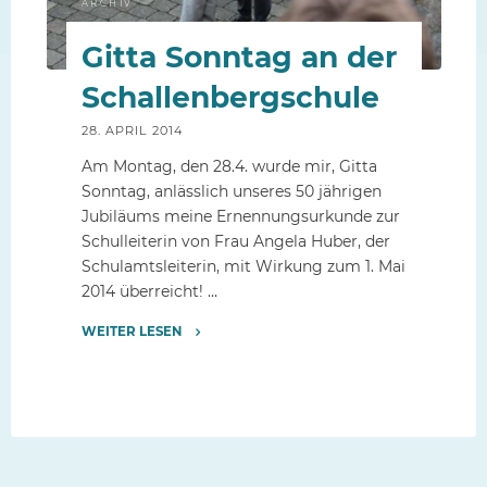
ARCHIV
Gitta Sonntag an der
Schallenbergschule
28. APRIL 2014
Am Montag, den 28.4. wurde mir, Gitta
Sonntag, anlässlich unseres 50 jährigen
Jubiläums meine Ernennungsurkunde zur
Schulleiterin von Frau Angela Huber, der
Schulamtsleiterin, mit Wirkung zum 1. Mai
2014 überreicht! …
WEITER LESEN
"Gitta
Sonntag
an
der
Schallenbergschule"