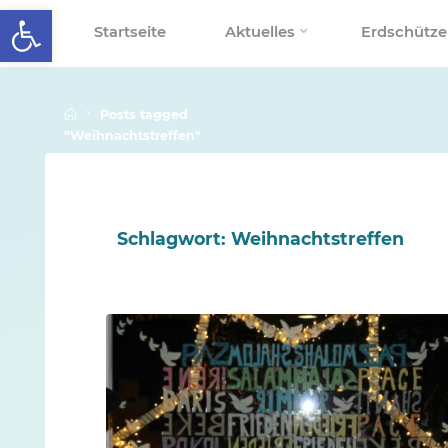
Werkzeugleiste öffnen
Skip
Startseite
Aktuelles
Erdschütze
to
SCHALLENBERGSCHULE
content
Home
Posts tagged
"Weihnachtstreffen"
Schlagwort:
Weihnachtstreffen