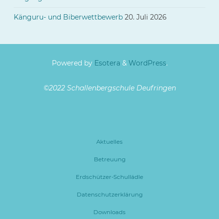
Känguru- und Biberwettbewerb
20. Juli 2026
Powered by
Esotera
&
WordPress
.
©2022 Schallenbergschule Deufringen
Aktuelles
Betreuung
Erdschützer-Schullädle
Datenschutzerklärung
Downloads