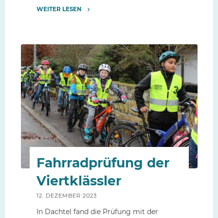
WEITER LESEN
"Die
Polizei
kommt
zu
Besuch"
ARCHIV
Fahrradprüfung der
Viertklässler
12. DEZEMBER 2023
In Dachtel fand die Prüfung mit der