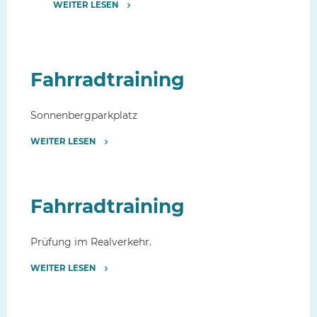
WEITER LESEN
"Verhaltenstraining
mit
der
Polizei"
Fahrradtraining
Sonnenbergparkplatz
WEITER LESEN
"Fahrradtraining"
Fahrradtraining
Prüfung im Realverkehr.
WEITER LESEN
"Fahrradtraining"