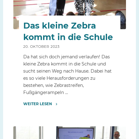
ARCHIV
/
FÖRDERVEREIN
Das kleine Zebra
kommt in die Schule
20. OKTOBER 2023
Da hat sich doch jemand verlaufen! Das
kleine Zebra kommt in die Schule und
sucht seinen Weg nach Hause. Dabei hat
es so viele Herausforderungen zu
bestehen, wie Zebrastreifen,
Fußgängerampeln …
WEITER LESEN
"Das
kleine
Zebra
kommt