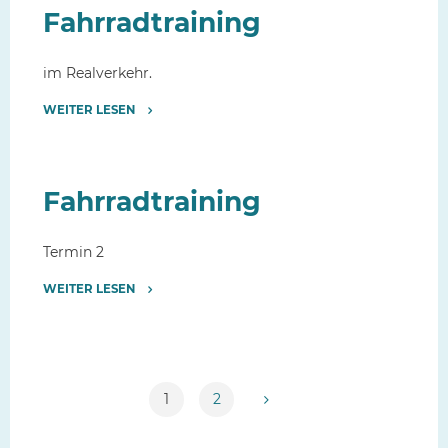
Fahrradtraining
im Realverkehr.
WEITER LESEN
"Fahrradtraining"
Fahrradtraining
Termin 2
WEITER LESEN
"Fahrradtraining"
1
2
Seitennummerierung